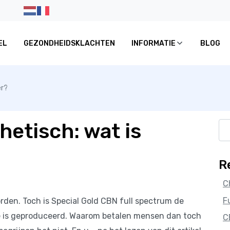
EL
GEZONDHEIDSKLACHTEN
INFORMATIE
BLOG
er?
hetisch: wat is
Zo
naa
R
C
F
orden. Toch is Special Gold CBN full spectrum de
ze is geproduceerd. Waarom betalen mensen dan toch
C