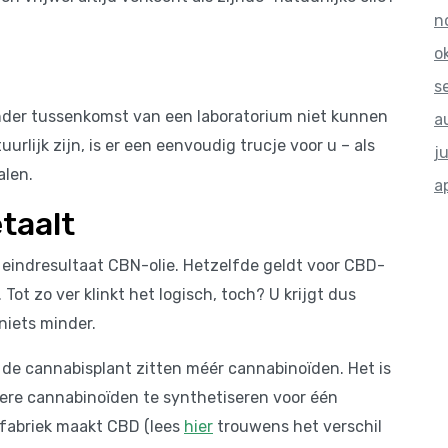
n
o
s
nder tussenkomst van een laboratorium niet kunnen
a
rlijk zijn, is er een eenvoudig trucje voor u – als
j
alen.
a
etaalt
als eindresultaat CBN-olie. Hetzelfde geldt voor CBD-
. Tot zo ver klinkt het logisch, toch? U krijgt dus
 niets minder.
in de cannabisplant zitten méér cannabinoïden. Het is
ere cannabinoïden te synthetiseren voor één
fabriek maakt CBD (lees
hier
trouwens het verschil