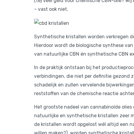
(te) veel geld voor chemische CBN-olie? Wij b
– vast ook niet.
Synthetische kristallen worden verkregen do
Hierdoor wordt de biologische synthese van 
van natuurlijke CBN én synthetische CBN ex
In de praktijk ontstaan bij het productiep
verbindingen, die niet per definitie gezond 
schadelijk en zullen vervelende bijwerkingen
reststoffen van de chemische reactie achter
Het grootste nadeel van cannabinoïde olies op
natuurlijke en synthetische kristallen zeer 
de kristallen wordt opgelost wél altijd een 
willen maken?), worden synthetische kristallen