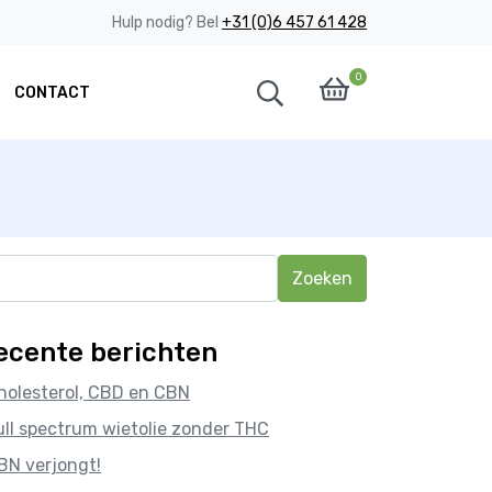
Hulp nodig? Bel
+31 (0)6 457 61 428
0
CONTACT
eken
r:
ecente berichten
holesterol, CBD en CBN
ull spectrum wietolie zonder THC
BN verjongt!