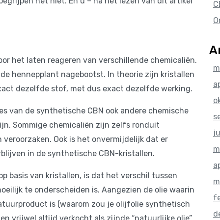
egrijpen het niet. En u – na het lezen van dit artikel
C
O
A
or het laten reageren van verschillende chemicaliën.
m
de hennepplant nagebootst. In theorie zijn kristallen
a
act dezelfde stof, met dus exact dezelfde werking.
o
roces van de synthetische CBN ook andere chemische
s
zijn. Sommige chemicaliën zijn zelfs ronduit
j
 veroorzaken. Ook is het onvermijdelijk dat er
m
blijven in de synthetische CBN-kristallen.
a
 basis van kristallen, is dat het verschil tussen
m
moeilijk te onderscheiden is. Aangezien de olie waarin
f
natuurproduct is (waarom zou je olijfolie synthetisch
d
 vrijwel altijd verkocht als zijnde “natuurlijke olie”.