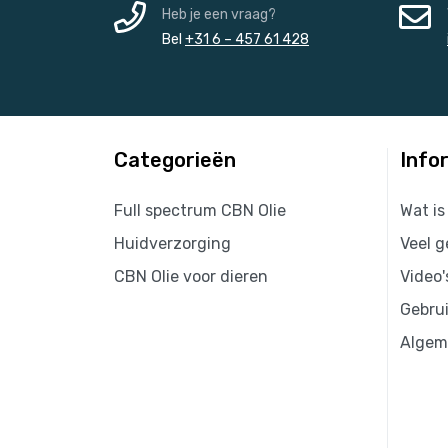
Heb je een vraag?
Bel
+31 6 – 457 61 428
Categorieën
Info
Full spectrum CBN Olie
Wat is
Huidverzorging
Veel g
CBN Olie voor dieren
Video'
Gebru
Algem