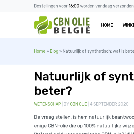
Bestellingen voor
16:00
worden vandaag verzonden
HOME
WINK
Home
»
Blog
»
Natuurlijk of synthetisch: wat is bet
Natuurlijk of synt
beter?
CATEGORIES
WETENSCHAP
BY
CBN OLIE
4 SEPTEMBER 2020
De vraag stellen, is hem natuurlijk beantwo
enige CBN-olie die op 100% natuurlijke wij