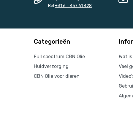
Bel
+31 6 – 457 61 428
Categorieën
Info
Full spectrum CBN Olie
Wat is
Huidverzorging
Veel g
CBN Olie voor dieren
Video'
Gebru
Algem