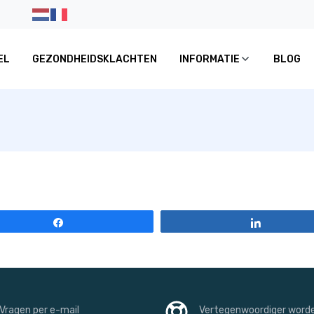
EL
GEZONDHEIDSKLACHTEN
INFORMATIE
BLOG
Share
Share
Vragen per e-mail
Vertegenwoordiger word