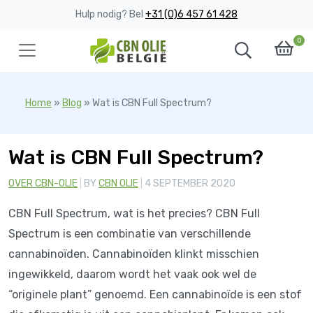
Hulp nodig? Bel
+31 (0)6 457 61 428
0
Home
»
Blog
»
Wat is CBN Full Spectrum?
Wat is CBN Full Spectrum?
CATEGORIES
OVER CBN-OLIE
BY
CBN OLIE
4 SEPTEMBER 2020
CBN Full Spectrum, wat is het precies? CBN Full
Spectrum is een combinatie van verschillende
cannabinoïden. Cannabinoïden klinkt misschien
ingewikkeld, daarom wordt het vaak ook wel de
“originele plant” genoemd. Een cannabinoïde is een stof